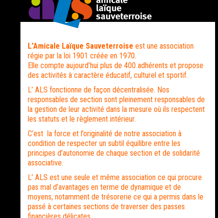
L’Amicale Laïque Sauveterroise
est une association
régie par la loi 1901 créée en 1970.
Elle compte aujourd’hui plus de 400 adhérents et propose
des activités à caractère éducatif, culturel et sportif.
L’ ALS fonctionne de façon décentralisée. Nos
responsables de section sont pleinement responsables de
la gestion de leur activité dans la mesure où ils respectent
les statuts et le règlement intérieur.
C’est la force et l’originalité de notre association à
condition de respecter un subtil équilibre entre les
principes d’autonomie de chaque section et de solidarité
associative.
L’ ALS est une seule et même association ce qui procure
pas mal d’avantages en terme de dynamique et de
moyens, notamment de trésorerie ce qui a permis dans le
passé à certaines sections de traverser des passes
financières délicates.