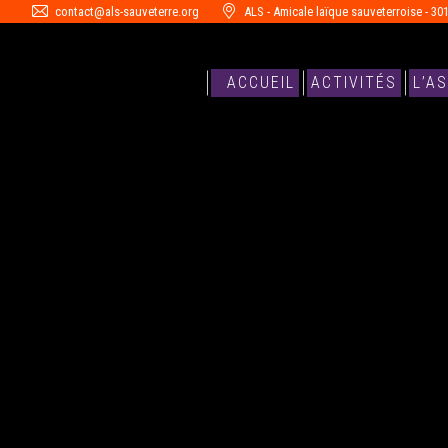
contact@als-sauveterre.org
ALS - Amicale laïque sauveterroise - 30
ACCUEIL
ACTIVITÉS
L’A