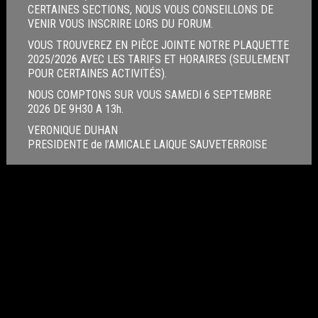
CERTAINES SECTIONS, NOUS VOUS CONSEILLONS DE
VENIR VOUS INSCRIRE LORS DU FORUM.
VOUS TROUVEREZ EN PIÈCE JOINTE NOTRE PLAQUETTE
2025/2026 AVEC LES TARIFS ET HORAIRES (SEULEMENT
POUR CERTAINES ACTIVITÉS).
NOUS COMPTONS SUR VOUS SAMEDI 6 SEPTEMBRE
2026 DE 9H30 A 13h.
VERONIQUE DUHAN
PRESIDENTE de l’AMICALE LAIQUE SAUVETERROISE