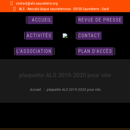
contact@als-sauveterre.org
ALS - Amicale laïque sauveterroise - 30150 Sauveterre - Gard
ACCUEIL
REVUE DE PRESSE
ACTIVITÉS
CONTACT
L’ASSOCIATION
PLAN D’ACCÈS
plaquette ALS 2019-2020 pour site
Vous êtes ici :
Accueil
plaquette ALS 2019-2020 pour site
plaquette ALS 2019-2020 pour site